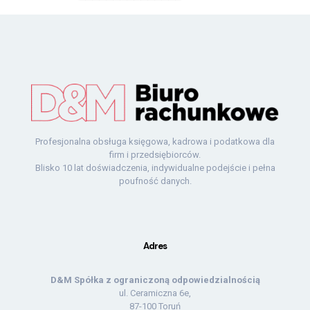
Profesjonalna obsługa księgowa, kadrowa i podatkowa dla
firm i przedsiębiorców.
Blisko 10 lat doświadczenia, indywidualne podejście i pełna
poufność danych.
Adres
D&M Spółka z ograniczoną odpowiedzialnością
ul. Ceramiczna 6e,
87-100 Toruń