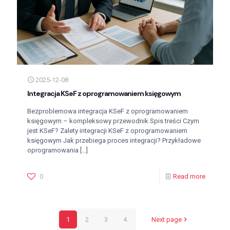
2025-12-08
Integracja KSeF z oprogramowaniem księgowym
Bezproblemowa integracja KSeF z oprogramowaniem
księgowym – kompleksowy przewodnik Spis treści Czym
jest KSeF? Zalety integracji KSeF z oprogramowaniem
księgowym Jak przebiega proces integracji? Przykładowe
oprogramowania
[…]
0
Read more
1
2
3
4
Next page