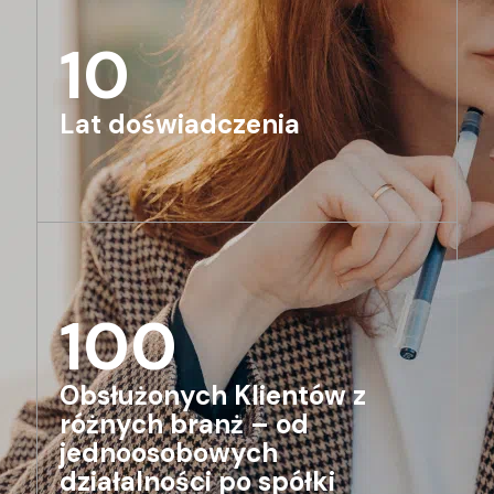
10
Lat doświadczenia
100
Obsłużonych Klientów z
różnych branż – od
jednoosobowych
działalności po spółki