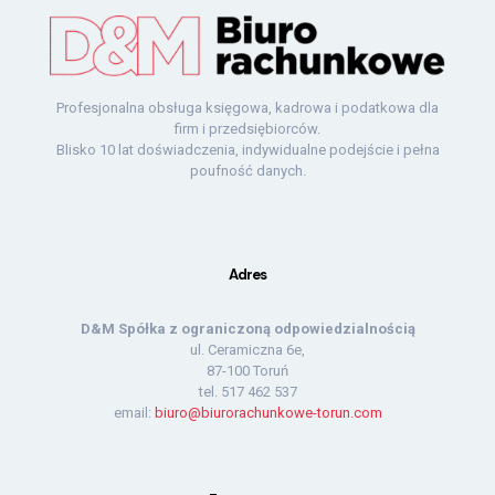
Profesjonalna obsługa księgowa, kadrowa i podatkowa dla
firm i przedsiębiorców.
Blisko 10 lat doświadczenia, indywidualne podejście i pełna
poufność danych.
Adres
D&M Spółka z ograniczoną odpowiedzialnością
ul. Ceramiczna 6e,
87-100 Toruń
tel.
517 462 537
email:
biuro@biurorachunkowe-torun.com