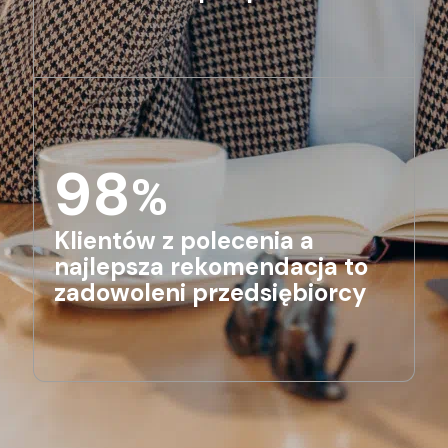
98
%
Klientów z polecenia a
najlepsza rekomendacja to
zadowoleni przedsiębiorcy