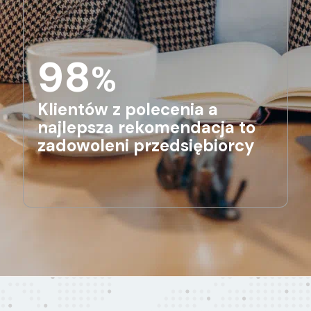
98
%
Klientów z polecenia a
najlepsza rekomendacja to
zadowoleni przedsiębiorcy