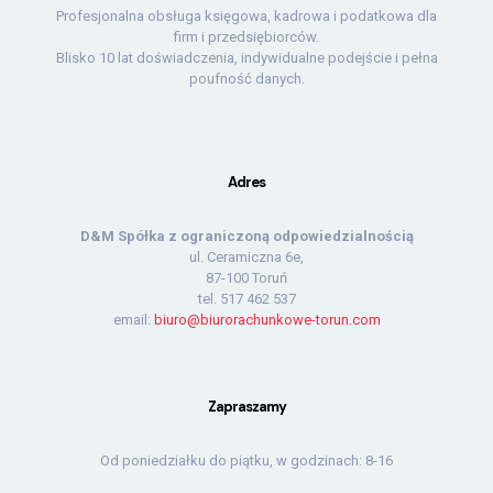
Profesjonalna obsługa księgowa, kadrowa i podatkowa dla
firm i przedsiębiorców.
Blisko 10 lat doświadczenia, indywidualne podejście i pełna
poufność danych.
Adres
D&M Spółka z ograniczoną odpowiedzialnością
ul. Ceramiczna 6e,
87-100 Toruń
tel.
517 462 537
email:
biuro@biurorachunkowe-torun.com
Zapraszamy
Od poniedziałku do piątku, w godzinach: 8-16