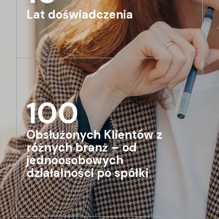
Lat doświadczenia
100
Obsłużonych Klientów z
różnych branż – od
jednoosobowych
działalności po spółki