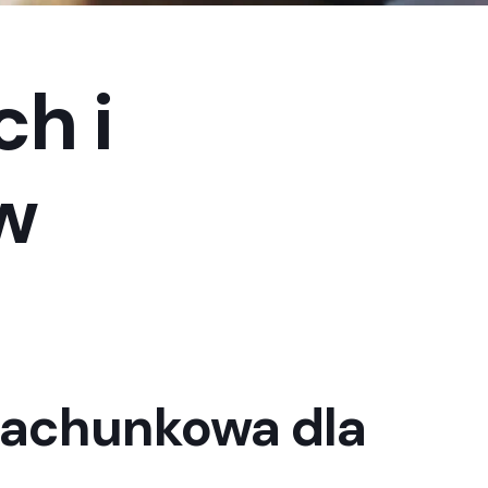
h i
w
 rachunkowa dla