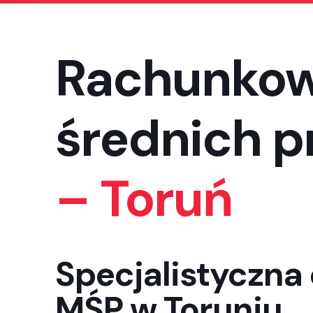
Rachunkowo
średnich p
– Toruń
Specjalistyczna
MŚP w Toruniu