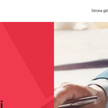
Strona gł
i