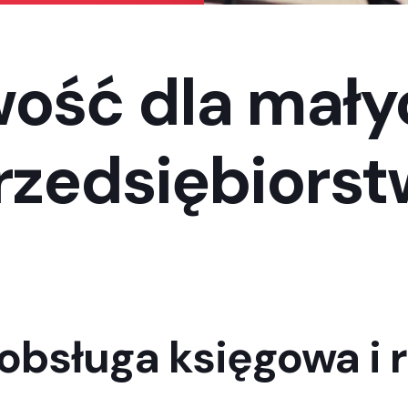
ść dla małyc
rzedsiębiorst
 obsługa księgowa i